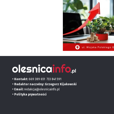
• Kontakt:
669 389 651
733 841 591
• Redaktor naczelny: Grzegorz Kijakowski
• Email:
redakcja@olesnicainfo.pl
•
Polityka prywatności