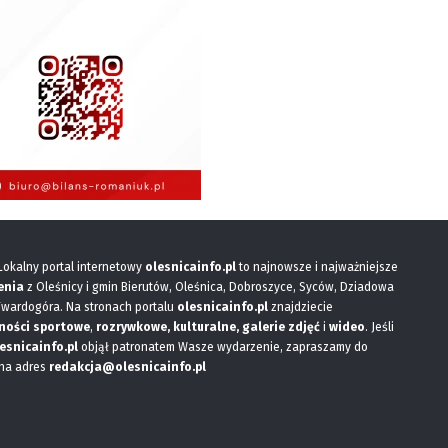
 Lokalny portal internetowy
olesnicainfo.pl
to najnowsze i najważniejsze
enia
z Oleśnicy i gmin Bierutów, Oleśnica, Dobroszyce, Syców, Dziadowa
Twardogóra. Na stronach portalu
olesnicainfo.pl
znajdziecie
ności sportowe
,
rozrywkowe, kulturalne,
galerie zdjęć
i
wideo
. Jeśli
esnicainfo.pl
objął patronatem Wasze wydarzenie, zapraszamy do
 na adres
redakcja@olesnicainfo.pl