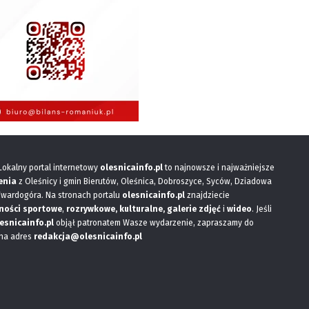
 Lokalny portal internetowy
olesnicainfo.pl
to najnowsze i najważniejsze
enia
z Oleśnicy i gmin Bierutów, Oleśnica, Dobroszyce, Syców, Dziadowa
Twardogóra. Na stronach portalu
olesnicainfo.pl
znajdziecie
ności sportowe
,
rozrywkowe, kulturalne,
galerie zdjęć
i
wideo
. Jeśli
esnicainfo.pl
objął patronatem Wasze wydarzenie, zapraszamy do
 na adres
redakcja@olesnicainfo.pl