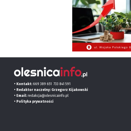
• Kontakt:
669 389 651
733 841 591
• Redaktor naczelny: Grzegorz Kijakowski
• Email:
redakcja@olesnicainfo.pl
•
Polityka prywatności