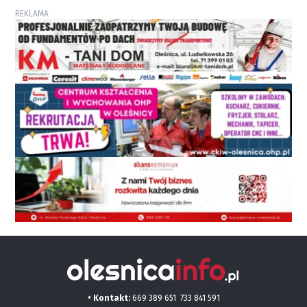
REKLAMA
• Kontakt:
669 389 651
733 841 591