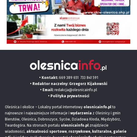
• Kontakt:
669 389 651
733 841 591
• Redaktor naczelny: Grzegorz Kijakowski
• Email:
redakcja@olesnicainfo.pl
•
Polityka prywatności
Oleśnica i okolice – Lokalny portal internetowy
olesnicainfo.pl
to
najnowsze i najważniejsze informacje i
wydarzenia
z Oleśnicy i gmin
Bierutów, Oleśnica, Dobroszyce, Syców, Dziadowa Kłoda, Międzybórz,
Twardogóra. Na stronach portalu
olesnicainfo.pl
znajdziecie
wiadomości,
aktualności sportowe
,
rozrywkowe, kulturalne,
galerie