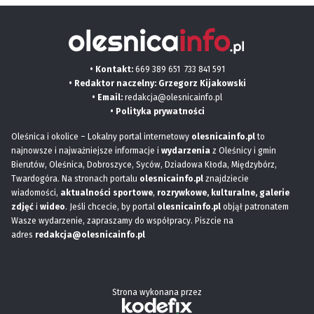
• Kontakt:
669 389 651
733 841 591
• Redaktor naczelny: Grzegorz Kijakowski
• Email:
redakcja@olesnicainfo.pl
•
Polityka prywatności
Oleśnica i okolice – Lokalny portal internetowy
olesnicainfo.pl
to
najnowsze i najważniejsze informacje i
wydarzenia
z Oleśnicy i gmin
Bierutów, Oleśnica, Dobroszyce, Syców, Dziadowa Kłoda, Międzybórz,
Twardogóra. Na stronach portalu
olesnicainfo.pl
znajdziecie
wiadomości,
aktualności sportowe
,
rozrywkowe, kulturalne,
galerie
zdjęć
i
wideo
. Jeśli chcecie, by portal
olesnicainfo.pl
objął patronatem
Wasze wydarzenie, zapraszamy do współpracy. Piszcie na
adres
redakcja@olesnicainfo.pl
Strona wykonana przez