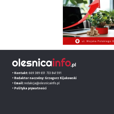
• Kontakt:
669 389 651
733 841 591
• Redaktor naczelny: Grzegorz Kijakowski
• Email:
redakcja@olesnicainfo.pl
•
Polityka prywatności