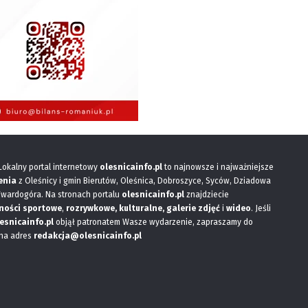
 Lokalny portal internetowy
olesnicainfo.pl
to najnowsze i najważniejsze
enia
z Oleśnicy i gmin Bierutów, Oleśnica, Dobroszyce, Syców, Dziadowa
Twardogóra. Na stronach portalu
olesnicainfo.pl
znajdziecie
ności sportowe
,
rozrywkowe, kulturalne,
galerie zdjęć
i
wideo
. Jeśli
esnicainfo.pl
objął patronatem Wasze wydarzenie, zapraszamy do
 na adres
redakcja@olesnicainfo.pl