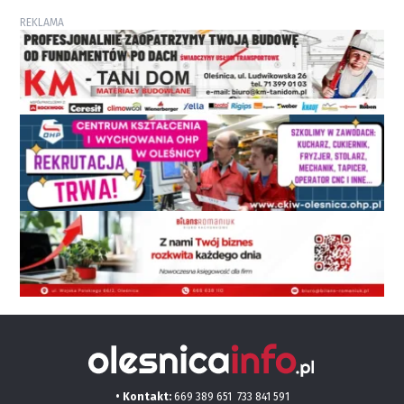
REKLAMA
• Kontakt:
669 389 651
733 841 591