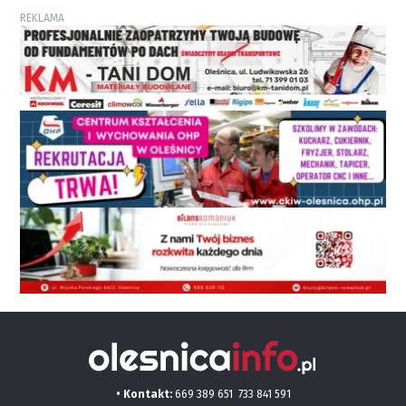
REKLAMA
• Kontakt:
669 389 651
733 841 591