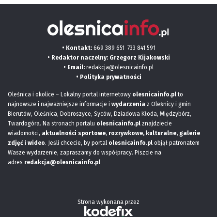
• Kontakt:
669 389 651
733 841 591
• Redaktor naczelny: Grzegorz Kijakowski
• Email:
redakcja@olesnicainfo.pl
•
Polityka prywatności
Oleśnica i okolice – Lokalny portal internetowy
olesnicainfo.pl
to
najnowsze i najważniejsze informacje i
wydarzenia
z Oleśnicy i gmin
Bierutów, Oleśnica, Dobroszyce, Syców, Dziadowa Kłoda, Międzybórz,
Twardogóra. Na stronach portalu
olesnicainfo.pl
znajdziecie
wiadomości,
aktualności sportowe
,
rozrywkowe, kulturalne,
galerie
zdjęć
i
wideo
. Jeśli chcecie, by portal
olesnicainfo.pl
objął patronatem
Wasze wydarzenie, zapraszamy do współpracy. Piszcie na
adres
redakcja@olesnicainfo.pl
Strona wykonana przez