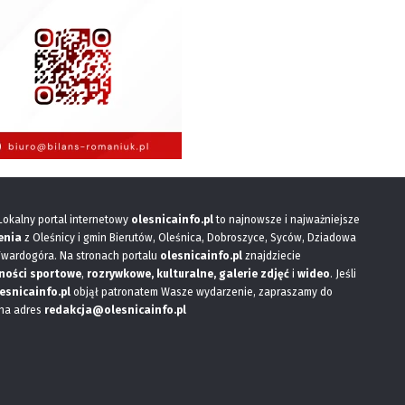
 Lokalny portal internetowy
olesnicainfo.pl
to najnowsze i najważniejsze
enia
z Oleśnicy i gmin Bierutów, Oleśnica, Dobroszyce, Syców, Dziadowa
Twardogóra. Na stronach portalu
olesnicainfo.pl
znajdziecie
ności sportowe
,
rozrywkowe, kulturalne,
galerie zdjęć
i
wideo
. Jeśli
esnicainfo.pl
objął patronatem Wasze wydarzenie, zapraszamy do
 na adres
redakcja@olesnicainfo.pl