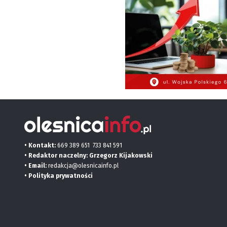
• Kontakt:
669 389 651
733 841 591
• Redaktor naczelny: Grzegorz Kijakowski
• Email:
redakcja@olesnicainfo.pl
•
Polityka prywatności