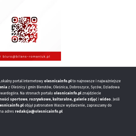
 Lokalny portal internetowy
olesnicainfo.pl
to najnowsze i najważniejsze
enia
z Oleśnicy i gmin Bierutów, Oleśnica, Dobroszyce, Syców, Dziadowa
Twardogóra. Na stronach portalu
olesnicainfo.pl
znajdziecie
ności sportowe
,
rozrywkowe, kulturalne,
galerie zdjęć
i
wideo
. Jeśli
esnicainfo.pl
objął patronatem Wasze wydarzenie, zapraszamy do
 na adres
redakcja@olesnicainfo.pl