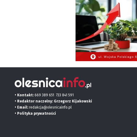
• Kontakt:
669 389 651
733 841 591
• Redaktor naczelny: Grzegorz Kijakowski
• Email:
redakcja@olesnicainfo.pl
•
Polityka prywatności