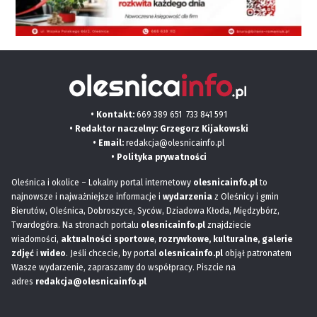
• Kontakt:
669 389 651
733 841 591
• Redaktor naczelny: Grzegorz Kijakowski
• Email:
redakcja@olesnicainfo.pl
•
Polityka prywatności
Oleśnica i okolice – Lokalny portal internetowy
olesnicainfo.pl
to
najnowsze i najważniejsze informacje i
wydarzenia
z Oleśnicy i gmin
Bierutów, Oleśnica, Dobroszyce, Syców, Dziadowa Kłoda, Międzybórz,
Twardogóra. Na stronach portalu
olesnicainfo.pl
znajdziecie
wiadomości,
aktualności sportowe
,
rozrywkowe, kulturalne,
galerie
zdjęć
i
wideo
. Jeśli chcecie, by portal
olesnicainfo.pl
objął patronatem
Wasze wydarzenie, zapraszamy do współpracy. Piszcie na
adres
redakcja@olesnicainfo.pl