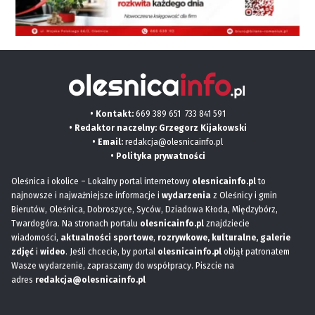
• Kontakt:
669 389 651
733 841 591
• Redaktor naczelny: Grzegorz Kijakowski
• Email:
redakcja@olesnicainfo.pl
•
Polityka prywatności
Oleśnica i okolice – Lokalny portal internetowy
olesnicainfo.pl
to
najnowsze i najważniejsze informacje i
wydarzenia
z Oleśnicy i gmin
Bierutów, Oleśnica, Dobroszyce, Syców, Dziadowa Kłoda, Międzybórz,
Twardogóra. Na stronach portalu
olesnicainfo.pl
znajdziecie
wiadomości,
aktualności sportowe
,
rozrywkowe, kulturalne,
galerie
zdjęć
i
wideo
. Jeśli chcecie, by portal
olesnicainfo.pl
objął patronatem
Wasze wydarzenie, zapraszamy do współpracy. Piszcie na
adres
redakcja@olesnicainfo.pl