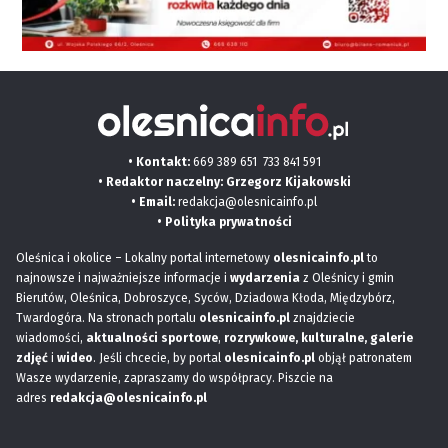
• Kontakt:
669 389 651
733 841 591
• Redaktor naczelny: Grzegorz Kijakowski
• Email:
redakcja@olesnicainfo.pl
•
Polityka prywatności
Oleśnica i okolice – Lokalny portal internetowy
olesnicainfo.pl
to
najnowsze i najważniejsze informacje i
wydarzenia
z Oleśnicy i gmin
Bierutów, Oleśnica, Dobroszyce, Syców, Dziadowa Kłoda, Międzybórz,
Twardogóra. Na stronach portalu
olesnicainfo.pl
znajdziecie
wiadomości,
aktualności sportowe
,
rozrywkowe, kulturalne,
galerie
zdjęć
i
wideo
. Jeśli chcecie, by portal
olesnicainfo.pl
objął patronatem
Wasze wydarzenie, zapraszamy do współpracy. Piszcie na
adres
redakcja@olesnicainfo.pl