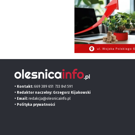
• Kontakt:
669 389 651
733 841 591
• Redaktor naczelny: Grzegorz Kijakowski
• Email:
redakcja@olesnicainfo.pl
•
Polityka prywatności