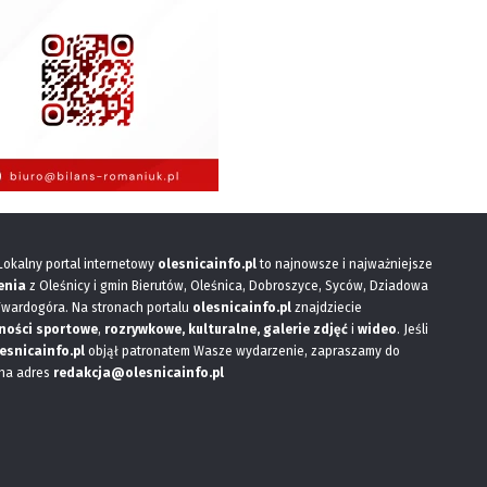
 Lokalny portal internetowy
olesnicainfo.pl
to najnowsze i najważniejsze
enia
z Oleśnicy i gmin Bierutów, Oleśnica, Dobroszyce, Syców, Dziadowa
Twardogóra. Na stronach portalu
olesnicainfo.pl
znajdziecie
ności sportowe
,
rozrywkowe, kulturalne,
galerie zdjęć
i
wideo
. Jeśli
esnicainfo.pl
objął patronatem Wasze wydarzenie, zapraszamy do
 na adres
redakcja@olesnicainfo.pl