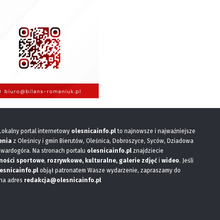
 Lokalny portal internetowy
olesnicainfo.pl
to najnowsze i najważniejsze
enia
z Oleśnicy i gmin Bierutów, Oleśnica, Dobroszyce, Syców, Dziadowa
Twardogóra. Na stronach portalu
olesnicainfo.pl
znajdziecie
ności sportowe
,
rozrywkowe, kulturalne,
galerie zdjęć
i
wideo
. Jeśli
esnicainfo.pl
objął patronatem Wasze wydarzenie, zapraszamy do
 na adres
redakcja@olesnicainfo.pl