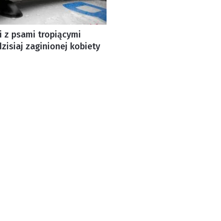
i z psami tropiącymi
zisiaj zaginionej kobiety