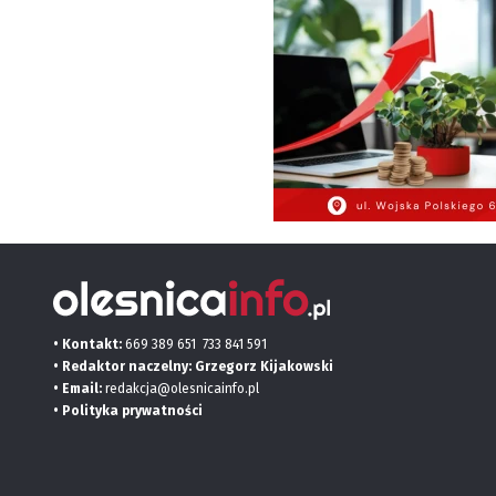
• Kontakt:
669 389 651
733 841 591
• Redaktor naczelny: Grzegorz Kijakowski
• Email:
redakcja@olesnicainfo.pl
•
Polityka prywatności