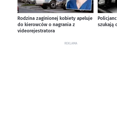
Rodzina zaginionej kobiety apeluje
Policjanc
do kierowców o nagrania z
szukają d
videorejestratora
REKLAMA