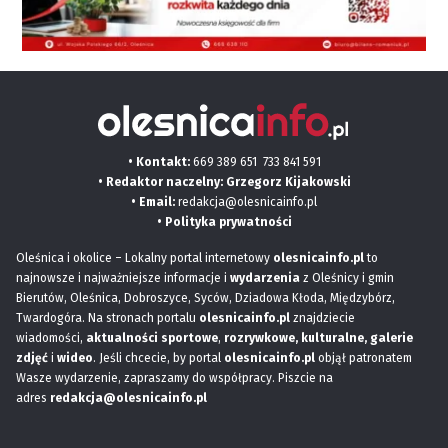
• Kontakt:
669 389 651
733 841 591
• Redaktor naczelny: Grzegorz Kijakowski
• Email:
redakcja@olesnicainfo.pl
•
Polityka prywatności
Oleśnica i okolice – Lokalny portal internetowy
olesnicainfo.pl
to
najnowsze i najważniejsze informacje i
wydarzenia
z Oleśnicy i gmin
Bierutów, Oleśnica, Dobroszyce, Syców, Dziadowa Kłoda, Międzybórz,
Twardogóra. Na stronach portalu
olesnicainfo.pl
znajdziecie
wiadomości,
aktualności sportowe
,
rozrywkowe, kulturalne,
galerie
zdjęć
i
wideo
. Jeśli chcecie, by portal
olesnicainfo.pl
objął patronatem
Wasze wydarzenie, zapraszamy do współpracy. Piszcie na
adres
redakcja@olesnicainfo.pl