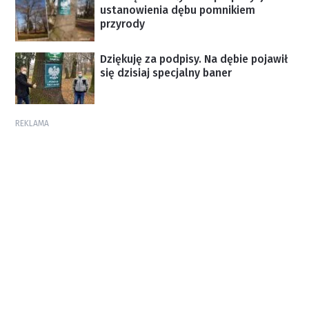
ustanowienia dębu pomnikiem
przyrody
Dziękuję za podpisy. Na dębie pojawił
się dzisiaj specjalny baner
REKLAMA