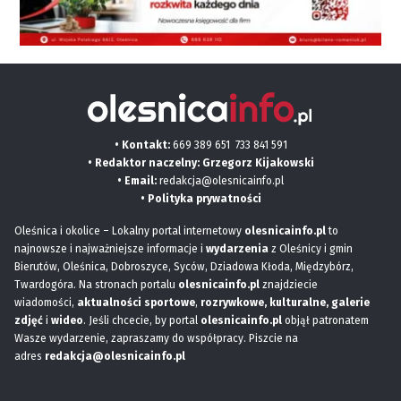
• Kontakt:
669 389 651
733 841 591
• Redaktor naczelny: Grzegorz Kijakowski
• Email:
redakcja@olesnicainfo.pl
•
Polityka prywatności
Oleśnica i okolice – Lokalny portal internetowy
olesnicainfo.pl
to
najnowsze i najważniejsze informacje i
wydarzenia
z Oleśnicy i gmin
Bierutów, Oleśnica, Dobroszyce, Syców, Dziadowa Kłoda, Międzybórz,
Twardogóra. Na stronach portalu
olesnicainfo.pl
znajdziecie
wiadomości,
aktualności sportowe
,
rozrywkowe, kulturalne,
galerie
zdjęć
i
wideo
. Jeśli chcecie, by portal
olesnicainfo.pl
objął patronatem
Wasze wydarzenie, zapraszamy do współpracy. Piszcie na
adres
redakcja@olesnicainfo.pl