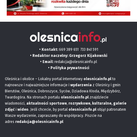
• Kontakt:
669 389 651
733 841 591
• Redaktor naczelny: Grzegorz Kijakowski
• Email:
redakcja@olesnicainfo.pl
•
Polityka prywatności
Oleśnica i okolice – Lokalny portal internetowy
olesnicainfo.pl
to
najnowsze i najważniejsze informacje i
wydarzenia
z Oleśnicy i gmin
Bierutów, Oleśnica, Dobroszyce, Syców, Dziadowa Kłoda, Międzybórz,
Twardogóra. Na stronach portalu
olesnicainfo.pl
znajdziecie
wiadomości,
aktualności sportowe
,
rozrywkowe, kulturalne,
galerie
zdjęć
i
wideo
. Jeśli chcecie, by portal
olesnicainfo.pl
objął patronatem
Wasze wydarzenie, zapraszamy do współpracy. Piszcie na
adres
redakcja@olesnicainfo.pl