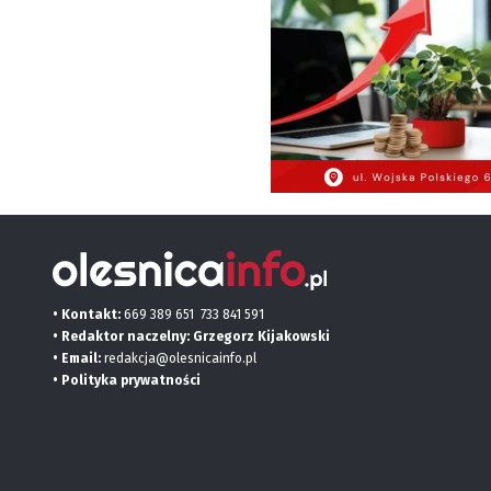
• Kontakt:
669 389 651
733 841 591
• Redaktor naczelny: Grzegorz Kijakowski
• Email:
redakcja@olesnicainfo.pl
•
Polityka prywatności