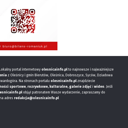
 Lokalny portal internetowy
olesnicainfo.pl
to najnowsze i najważniejsze
enia
z Oleśnicy i gmin Bierutów, Oleśnica, Dobroszyce, Syców, Dziadowa
Twardogóra. Na stronach portalu
olesnicainfo.pl
znajdziecie
ności sportowe
,
rozrywkowe, kulturalne,
galerie zdjęć
i
wideo
. Jeśli
esnicainfo.pl
objął patronatem Wasze wydarzenie, zapraszamy do
 na adres
redakcja@olesnicainfo.pl