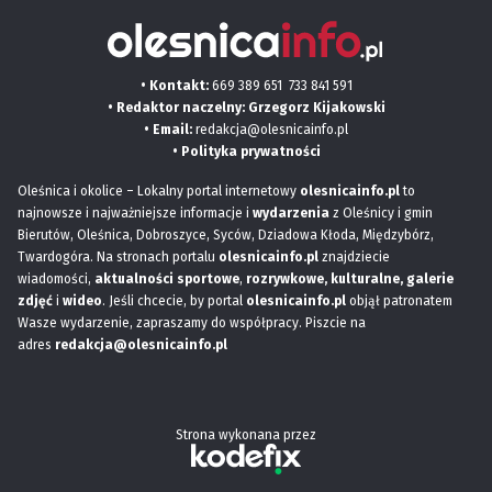
• Kontakt:
669 389 651
733 841 591
• Redaktor naczelny: Grzegorz Kijakowski
• Email:
redakcja@olesnicainfo.pl
•
Polityka prywatności
Oleśnica i okolice – Lokalny portal internetowy
olesnicainfo.pl
to
najnowsze i najważniejsze informacje i
wydarzenia
z Oleśnicy i gmin
Bierutów, Oleśnica, Dobroszyce, Syców, Dziadowa Kłoda, Międzybórz,
Twardogóra. Na stronach portalu
olesnicainfo.pl
znajdziecie
wiadomości,
aktualności sportowe
,
rozrywkowe, kulturalne,
galerie
zdjęć
i
wideo
. Jeśli chcecie, by portal
olesnicainfo.pl
objął patronatem
Wasze wydarzenie, zapraszamy do współpracy. Piszcie na
adres
redakcja@olesnicainfo.pl
Strona wykonana przez