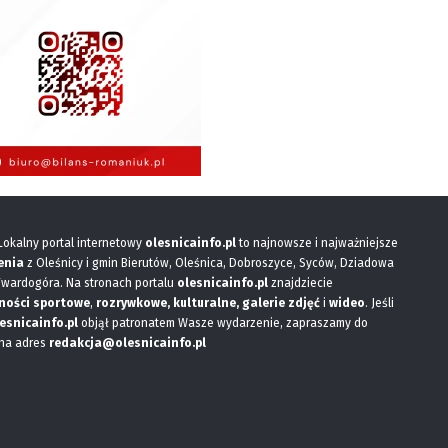
 Lokalny portal internetowy
olesnicainfo.pl
to najnowsze i najważniejsze
enia
z Oleśnicy i gmin Bierutów, Oleśnica, Dobroszyce, Syców, Dziadowa
Twardogóra. Na stronach portalu
olesnicainfo.pl
znajdziecie
ności sportowe
,
rozrywkowe, kulturalne,
galerie zdjęć
i
wideo
. Jeśli
esnicainfo.pl
objął patronatem Wasze wydarzenie, zapraszamy do
 na adres
redakcja@olesnicainfo.pl