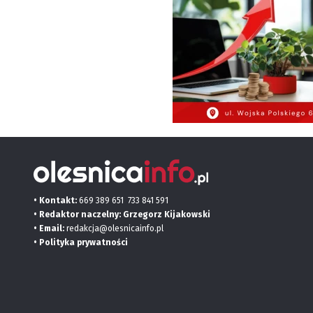
• Kontakt:
669 389 651
733 841 591
• Redaktor naczelny: Grzegorz Kijakowski
• Email:
redakcja@olesnicainfo.pl
•
Polityka prywatności