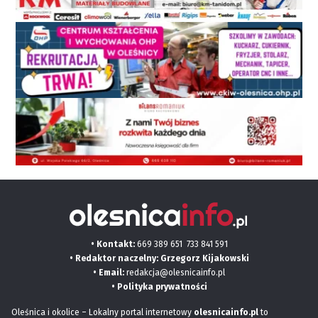
• Kontakt:
669 389 651
733 841 591
• Redaktor naczelny: Grzegorz Kijakowski
• Email:
redakcja@olesnicainfo.pl
•
Polityka prywatności
Oleśnica i okolice – Lokalny portal internetowy
olesnicainfo.pl
to