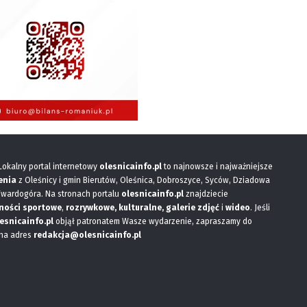
 Lokalny portal internetowy
olesnicainfo.pl
to najnowsze i najważniejsze
enia
z Oleśnicy i gmin Bierutów, Oleśnica, Dobroszyce, Syców, Dziadowa
Twardogóra. Na stronach portalu
olesnicainfo.pl
znajdziecie
ności sportowe
,
rozrywkowe, kulturalne,
galerie zdjęć
i
wideo
. Jeśli
esnicainfo.pl
objął patronatem Wasze wydarzenie, zapraszamy do
 na adres
redakcja@olesnicainfo.pl