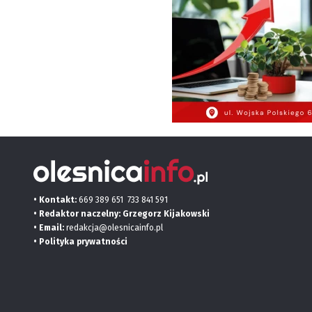
• Kontakt:
669 389 651
733 841 591
• Redaktor naczelny: Grzegorz Kijakowski
• Email:
redakcja@olesnicainfo.pl
•
Polityka prywatności