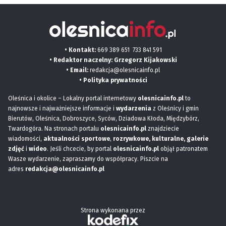
• Kontakt:
669 389 651
733 841 591
• Redaktor naczelny: Grzegorz Kijakowski
• Email:
redakcja@olesnicainfo.pl
•
Polityka prywatności
Oleśnica i okolice – Lokalny portal internetowy
olesnicainfo.pl
to
najnowsze i najważniejsze informacje i
wydarzenia
z Oleśnicy i gmin
Bierutów, Oleśnica, Dobroszyce, Syców, Dziadowa Kłoda, Międzybórz,
Twardogóra. Na stronach portalu
olesnicainfo.pl
znajdziecie
wiadomości,
aktualności sportowe
,
rozrywkowe, kulturalne,
galerie
zdjęć
i
wideo
. Jeśli chcecie, by portal
olesnicainfo.pl
objął patronatem
Wasze wydarzenie, zapraszamy do współpracy. Piszcie na
adres
redakcja@olesnicainfo.pl
Strona wykonana przez