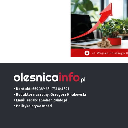
• Kontakt:
669 389 651
733 841 591
• Redaktor naczelny: Grzegorz Kijakowski
• Email:
redakcja@olesnicainfo.pl
•
Polityka prywatności