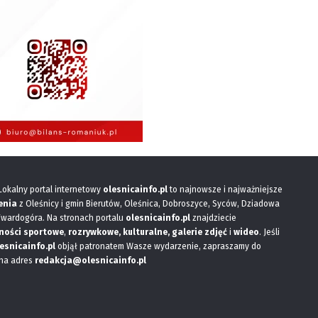
 Lokalny portal internetowy
olesnicainfo.pl
to najnowsze i najważniejsze
enia
z Oleśnicy i gmin Bierutów, Oleśnica, Dobroszyce, Syców, Dziadowa
Twardogóra. Na stronach portalu
olesnicainfo.pl
znajdziecie
ności sportowe
,
rozrywkowe, kulturalne,
galerie zdjęć
i
wideo
. Jeśli
esnicainfo.pl
objął patronatem Wasze wydarzenie, zapraszamy do
 na adres
redakcja@olesnicainfo.pl