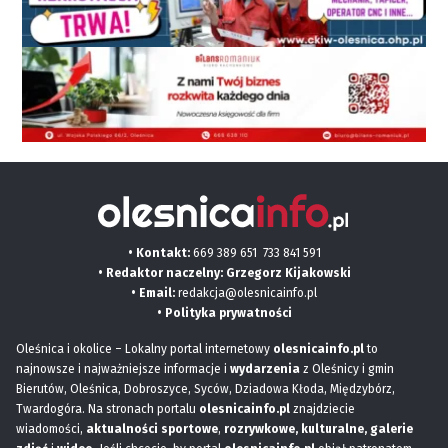
• Kontakt:
669 389 651
733 841 591
• Redaktor naczelny: Grzegorz Kijakowski
• Email:
redakcja@olesnicainfo.pl
•
Polityka prywatności
Oleśnica i okolice – Lokalny portal internetowy
olesnicainfo.pl
to
najnowsze i najważniejsze informacje i
wydarzenia
z Oleśnicy i gmin
Bierutów, Oleśnica, Dobroszyce, Syców, Dziadowa Kłoda, Międzybórz,
Twardogóra. Na stronach portalu
olesnicainfo.pl
znajdziecie
wiadomości,
aktualności sportowe
,
rozrywkowe, kulturalne,
galerie