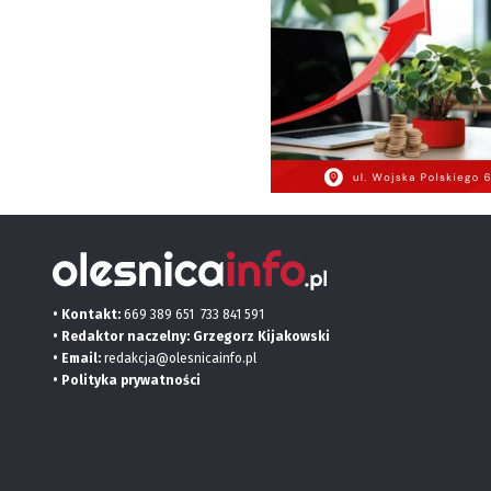
• Kontakt:
669 389 651
733 841 591
• Redaktor naczelny: Grzegorz Kijakowski
• Email:
redakcja@olesnicainfo.pl
•
Polityka prywatności