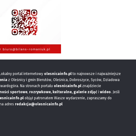
 Lokalny portal internetowy
olesnicainfo.pl
to najnowsze i najważniejsze
enia
z Oleśnicy i gmin Bierutów, Oleśnica, Dobroszyce, Syców, Dziadowa
Twardogóra. Na stronach portalu
olesnicainfo.pl
znajdziecie
ności sportowe
,
rozrywkowe, kulturalne,
galerie zdjęć
i
wideo
. Jeśli
esnicainfo.pl
objął patronatem Wasze wydarzenie, zapraszamy do
 na adres
redakcja@olesnicainfo.pl