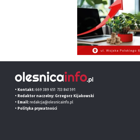
• Kontakt:
669 389 651
733 841 591
• Redaktor naczelny: Grzegorz Kijakowski
• Email:
redakcja@olesnicainfo.pl
•
Polityka prywatności