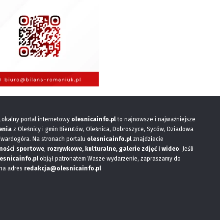
 Lokalny portal internetowy
olesnicainfo.pl
to najnowsze i najważniejsze
enia
z Oleśnicy i gmin Bierutów, Oleśnica, Dobroszyce, Syców, Dziadowa
Twardogóra. Na stronach portalu
olesnicainfo.pl
znajdziecie
ności sportowe
,
rozrywkowe, kulturalne,
galerie zdjęć
i
wideo
. Jeśli
esnicainfo.pl
objął patronatem Wasze wydarzenie, zapraszamy do
 na adres
redakcja@olesnicainfo.pl