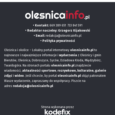
• Kontakt:
669 389 651
733 841 591
• Redaktor naczelny: Grzegorz Kijakowski
• Email:
redakcja@olesnicainfo.pl
•
Polityka prywatności
Oleśnica i okolice – Lokalny portal internetowy
olesnicainfo.pl
to
najnowsze i najważniejsze informacje i
wydarzenia
z Oleśnicy i gmin
Bierutów, Oleśnica, Dobroszyce, Syców, Dziadowa Kłoda, Międzybórz,
Twardogóra. Na stronach portalu
olesnicainfo.pl
znajdziecie
wiadomości,
aktualności sportowe
,
rozrywkowe, kulturalne,
galerie
zdjęć
i
wideo
. Jeśli chcecie, by portal
olesnicainfo.pl
objął patronatem
Wasze wydarzenie, zapraszamy do współpracy. Piszcie na
adres
redakcja@olesnicainfo.pl
Strona wykonana przez