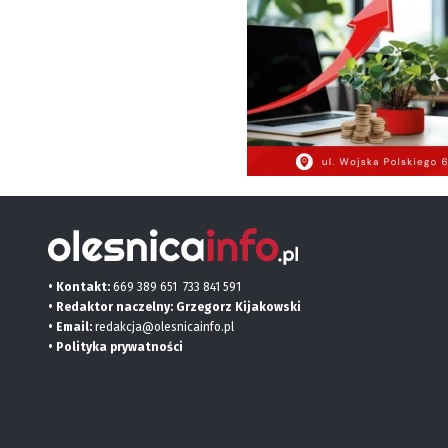
• Kontakt:
669 389 651
733 841 591
• Redaktor naczelny: Grzegorz Kijakowski
• Email:
redakcja@olesnicainfo.pl
•
Polityka prywatności