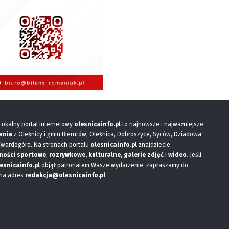
 Lokalny portal internetowy
olesnicainfo.pl
to najnowsze i najważniejsze
enia
z Oleśnicy i gmin Bierutów, Oleśnica, Dobroszyce, Syców, Dziadowa
Twardogóra. Na stronach portalu
olesnicainfo.pl
znajdziecie
ności sportowe
,
rozrywkowe, kulturalne,
galerie zdjęć
i
wideo
. Jeśli
esnicainfo.pl
objął patronatem Wasze wydarzenie, zapraszamy do
 na adres
redakcja@olesnicainfo.pl