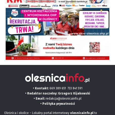
• Kontakt:
669 389 651
733 841 591
• Redaktor naczelny: Grzegorz Kijakowski
• Email:
redakcja@olesnicainfo.pl
•
Polityka prywatności
Oleśnica i okolice – Lokalny portal internetowy
olesnicainfo.pl
to