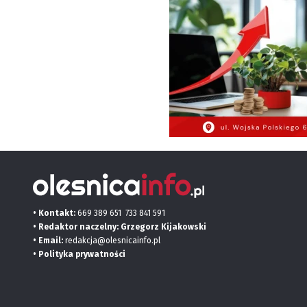
• Kontakt:
669 389 651
733 841 591
• Redaktor naczelny: Grzegorz Kijakowski
• Email:
redakcja@olesnicainfo.pl
•
Polityka prywatności