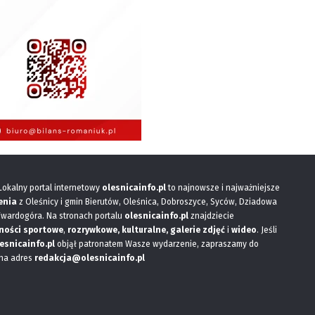
 Lokalny portal internetowy
olesnicainfo.pl
to najnowsze i najważniejsze
enia
z Oleśnicy i gmin Bierutów, Oleśnica, Dobroszyce, Syców, Dziadowa
Twardogóra. Na stronach portalu
olesnicainfo.pl
znajdziecie
ności sportowe
,
rozrywkowe, kulturalne,
galerie zdjęć
i
wideo
. Jeśli
esnicainfo.pl
objął patronatem Wasze wydarzenie, zapraszamy do
 na adres
redakcja@olesnicainfo.pl