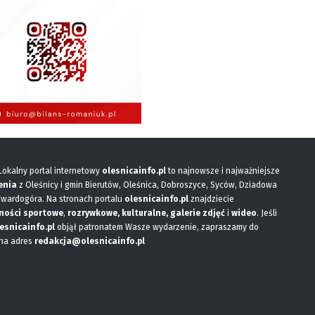
 Lokalny portal internetowy
olesnicainfo.pl
to najnowsze i najważniejsze
enia
z Oleśnicy i gmin Bierutów, Oleśnica, Dobroszyce, Syców, Dziadowa
Twardogóra. Na stronach portalu
olesnicainfo.pl
znajdziecie
ności sportowe
,
rozrywkowe, kulturalne,
galerie zdjęć
i
wideo
. Jeśli
esnicainfo.pl
objął patronatem Wasze wydarzenie, zapraszamy do
 na adres
redakcja@olesnicainfo.pl