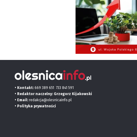
• Kontakt:
669 389 651
733 841 591
• Redaktor naczelny: Grzegorz Kijakowski
• Email:
redakcja@olesnicainfo.pl
•
Polityka prywatności