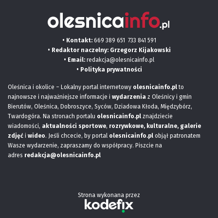
• Kontakt:
669 389 651
733 841 591
• Redaktor naczelny: Grzegorz Kijakowski
• Email:
redakcja@olesnicainfo.pl
•
Polityka prywatności
Oleśnica i okolice – Lokalny portal internetowy
olesnicainfo.pl
to
najnowsze i najważniejsze informacje i
wydarzenia
z Oleśnicy i gmin
Bierutów, Oleśnica, Dobroszyce, Syców, Dziadowa Kłoda, Międzybórz,
Twardogóra. Na stronach portalu
olesnicainfo.pl
znajdziecie
wiadomości,
aktualności sportowe
,
rozrywkowe, kulturalne,
galerie
zdjęć
i
wideo
. Jeśli chcecie, by portal
olesnicainfo.pl
objął patronatem
Wasze wydarzenie, zapraszamy do współpracy. Piszcie na
adres
redakcja@olesnicainfo.pl
Strona wykonana przez