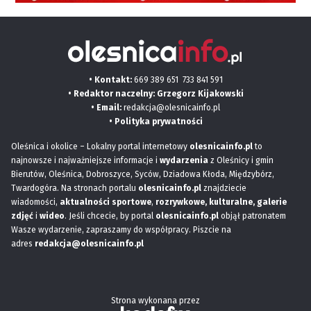
• Kontakt:
669 389 651
733 841 591
• Redaktor naczelny: Grzegorz Kijakowski
• Email:
redakcja@olesnicainfo.pl
•
Polityka prywatności
Oleśnica i okolice – Lokalny portal internetowy
olesnicainfo.pl
to
najnowsze i najważniejsze informacje i
wydarzenia
z Oleśnicy i gmin
Bierutów, Oleśnica, Dobroszyce, Syców, Dziadowa Kłoda, Międzybórz,
Twardogóra. Na stronach portalu
olesnicainfo.pl
znajdziecie
wiadomości,
aktualności sportowe
,
rozrywkowe, kulturalne,
galerie
zdjęć
i
wideo
. Jeśli chcecie, by portal
olesnicainfo.pl
objął patronatem
Wasze wydarzenie, zapraszamy do współpracy. Piszcie na
adres
redakcja@olesnicainfo.pl
Strona wykonana przez