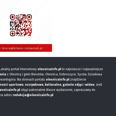
 Lokalny portal internetowy
olesnicainfo.pl
to najnowsze i najważniejsze
enia
z Oleśnicy i gmin Bierutów, Oleśnica, Dobroszyce, Syców, Dziadowa
Twardogóra. Na stronach portalu
olesnicainfo.pl
znajdziecie
ności sportowe
,
rozrywkowe, kulturalne,
galerie zdjęć
i
wideo
. Jeśli
esnicainfo.pl
objął patronatem Wasze wydarzenie, zapraszamy do
 na adres
redakcja@olesnicainfo.pl