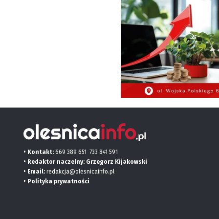
• Kontakt:
669 389 651
733 841 591
• Redaktor naczelny: Grzegorz Kijakowski
• Email:
redakcja@olesnicainfo.pl
•
Polityka prywatności