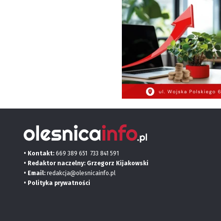
• Kontakt:
669 389 651
733 841 591
• Redaktor naczelny: Grzegorz Kijakowski
• Email:
redakcja@olesnicainfo.pl
•
Polityka prywatności