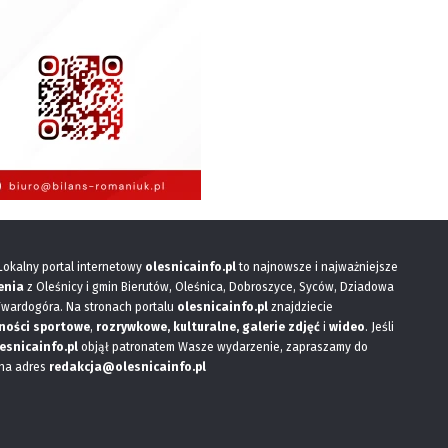
 Lokalny portal internetowy
olesnicainfo.pl
to najnowsze i najważniejsze
enia
z Oleśnicy i gmin Bierutów, Oleśnica, Dobroszyce, Syców, Dziadowa
Twardogóra. Na stronach portalu
olesnicainfo.pl
znajdziecie
ności sportowe
,
rozrywkowe, kulturalne,
galerie zdjęć
i
wideo
. Jeśli
esnicainfo.pl
objął patronatem Wasze wydarzenie, zapraszamy do
 na adres
redakcja@olesnicainfo.pl