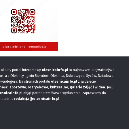
 Lokalny portal internetowy
olesnicainfo.pl
to najnowsze i najważniejsze
enia
z Oleśnicy i gmin Bierutów, Oleśnica, Dobroszyce, Syców, Dziadowa
Twardogóra. Na stronach portalu
olesnicainfo.pl
znajdziecie
ności sportowe
,
rozrywkowe, kulturalne,
galerie zdjęć
i
wideo
. Jeśli
esnicainfo.pl
objął patronatem Wasze wydarzenie, zapraszamy do
 na adres
redakcja@olesnicainfo.pl