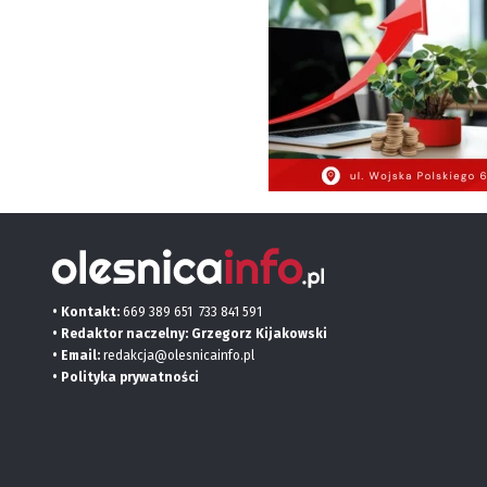
• Kontakt:
669 389 651
733 841 591
• Redaktor naczelny: Grzegorz Kijakowski
• Email:
redakcja@olesnicainfo.pl
•
Polityka prywatności