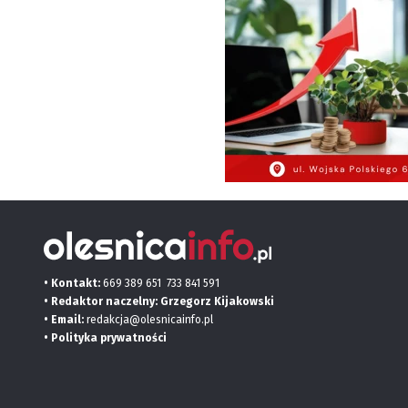
• Kontakt:
669 389 651
733 841 591
• Redaktor naczelny: Grzegorz Kijakowski
• Email:
redakcja@olesnicainfo.pl
•
Polityka prywatności