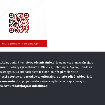
 Lokalny portal internetowy
olesnicainfo.pl
to najnowsze i najważniejsze
enia
z Oleśnicy i gmin Bierutów, Oleśnica, Dobroszyce, Syców, Dziadowa
Twardogóra. Na stronach portalu
olesnicainfo.pl
znajdziecie
ności sportowe
,
rozrywkowe, kulturalne,
galerie zdjęć
i
wideo
. Jeśli
esnicainfo.pl
objął patronatem Wasze wydarzenie, zapraszamy do
 na adres
redakcja@olesnicainfo.pl