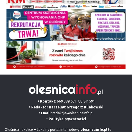
• Kontakt:
669 389 651
733 841 591
• Redaktor naczelny: Grzegorz Kijakowski
• Email:
redakcja@olesnicainfo.pl
•
Polityka prywatności
Oleśnica i okolice – Lokalny portal internetowy
olesnicainfo.pl
to