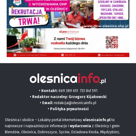
• Kontakt:
669 389 651
733 841 591
• Redaktor naczelny: Grzegorz Kijakowski
• Email:
redakcja@olesnicainfo.pl
•
Polityka prywatności
Oleśnica i okolice – Lokalny portal internetowy
olesnicainfo.pl
to
najnowsze i najważniejsze informacje i
wydarzenia
z Oleśnicy i gmin
Bierutów, Oleśnica, Dobroszyce, Syców, Dziadowa Kłoda, Międzybórz,