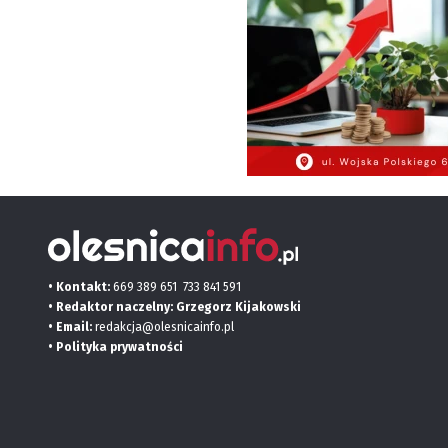
• Kontakt:
669 389 651
733 841 591
• Redaktor naczelny: Grzegorz Kijakowski
• Email:
redakcja@olesnicainfo.pl
•
Polityka prywatności