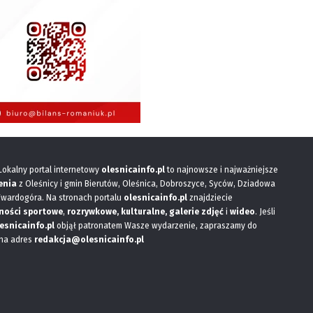
 Lokalny portal internetowy
olesnicainfo.pl
to najnowsze i najważniejsze
enia
z Oleśnicy i gmin Bierutów, Oleśnica, Dobroszyce, Syców, Dziadowa
Twardogóra. Na stronach portalu
olesnicainfo.pl
znajdziecie
ności sportowe
,
rozrywkowe, kulturalne,
galerie zdjęć
i
wideo
. Jeśli
esnicainfo.pl
objął patronatem Wasze wydarzenie, zapraszamy do
 na adres
redakcja@olesnicainfo.pl