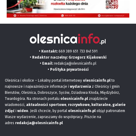
• Kontakt:
669 389 651
733 841 591
• Redaktor naczelny: Grzegorz Kijakowski
• Email:
redakcja@olesnicainfo.pl
•
Polityka prywatności
Oleśnica i okolice – Lokalny portal internetowy
olesnicainfo.pl
to
najnowsze i najważniejsze informacje i
wydarzenia
z Oleśnicy i gmin
Bierutów, Oleśnica, Dobroszyce, Syców, Dziadowa Kłoda, Międzybórz,
Twardogóra. Na stronach portalu
olesnicainfo.pl
znajdziecie
wiadomości,
aktualności sportowe
,
rozrywkowe, kulturalne,
galerie
zdjęć
i
wideo
. Jeśli chcecie, by portal
olesnicainfo.pl
objął patronatem
Wasze wydarzenie, zapraszamy do współpracy. Piszcie na
adres
redakcja@olesnicainfo.pl