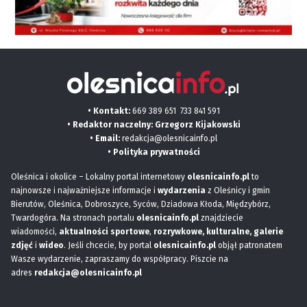
• Kontakt:
669 389 651
733 841 591
• Redaktor naczelny: Grzegorz Kijakowski
• Email:
redakcja@olesnicainfo.pl
•
Polityka prywatności
Oleśnica i okolice – Lokalny portal internetowy
olesnicainfo.pl
to
najnowsze i najważniejsze informacje i
wydarzenia
z Oleśnicy i gmin
Bierutów, Oleśnica, Dobroszyce, Syców, Dziadowa Kłoda, Międzybórz,
Twardogóra. Na stronach portalu
olesnicainfo.pl
znajdziecie
wiadomości,
aktualności sportowe
,
rozrywkowe, kulturalne,
galerie
zdjęć
i
wideo
. Jeśli chcecie, by portal
olesnicainfo.pl
objął patronatem
Wasze wydarzenie, zapraszamy do współpracy. Piszcie na
adres
redakcja@olesnicainfo.pl