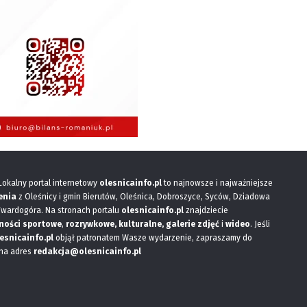
 Lokalny portal internetowy
olesnicainfo.pl
to najnowsze i najważniejsze
enia
z Oleśnicy i gmin Bierutów, Oleśnica, Dobroszyce, Syców, Dziadowa
Twardogóra. Na stronach portalu
olesnicainfo.pl
znajdziecie
ności sportowe
,
rozrywkowe, kulturalne,
galerie zdjęć
i
wideo
. Jeśli
esnicainfo.pl
objął patronatem Wasze wydarzenie, zapraszamy do
 na adres
redakcja@olesnicainfo.pl