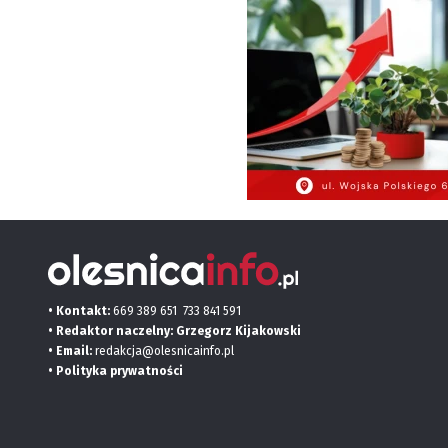
• Kontakt:
669 389 651
733 841 591
• Redaktor naczelny: Grzegorz Kijakowski
• Email:
redakcja@olesnicainfo.pl
•
Polityka prywatności