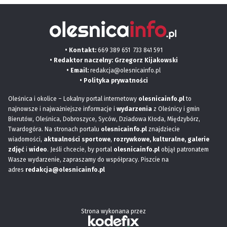
• Kontakt:
669 389 651
733 841 591
• Redaktor naczelny: Grzegorz Kijakowski
• Email:
redakcja@olesnicainfo.pl
•
Polityka prywatności
Oleśnica i okolice – Lokalny portal internetowy
olesnicainfo.pl
to
najnowsze i najważniejsze informacje i
wydarzenia
z Oleśnicy i gmin
Bierutów, Oleśnica, Dobroszyce, Syców, Dziadowa Kłoda, Międzybórz,
Twardogóra. Na stronach portalu
olesnicainfo.pl
znajdziecie
wiadomości,
aktualności sportowe
,
rozrywkowe, kulturalne,
galerie
zdjęć
i
wideo
. Jeśli chcecie, by portal
olesnicainfo.pl
objął patronatem
Wasze wydarzenie, zapraszamy do współpracy. Piszcie na
adres
redakcja@olesnicainfo.pl
Strona wykonana przez