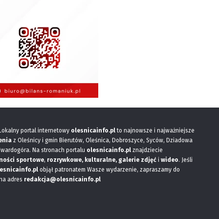
 Lokalny portal internetowy
olesnicainfo.pl
to najnowsze i najważniejsze
enia
z Oleśnicy i gmin Bierutów, Oleśnica, Dobroszyce, Syców, Dziadowa
Twardogóra. Na stronach portalu
olesnicainfo.pl
znajdziecie
ności sportowe
,
rozrywkowe, kulturalne,
galerie zdjęć
i
wideo
. Jeśli
esnicainfo.pl
objął patronatem Wasze wydarzenie, zapraszamy do
 na adres
redakcja@olesnicainfo.pl