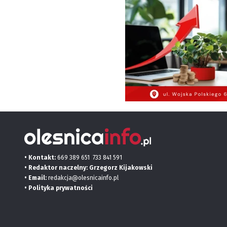
• Kontakt:
669 389 651
733 841 591
• Redaktor naczelny: Grzegorz Kijakowski
• Email:
redakcja@olesnicainfo.pl
•
Polityka prywatności