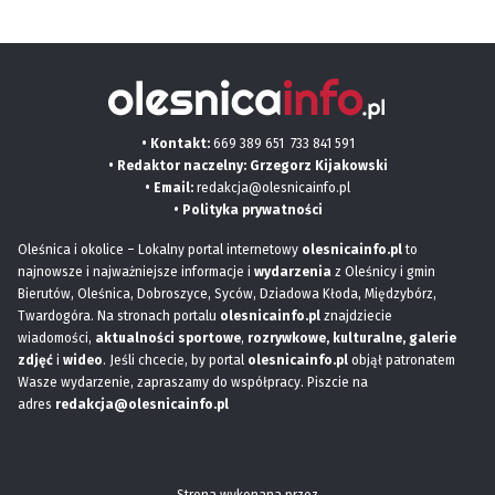
• Kontakt:
669 389 651
733 841 591
• Redaktor naczelny: Grzegorz Kijakowski
• Email:
redakcja@olesnicainfo.pl
•
Polityka prywatności
Oleśnica i okolice – Lokalny portal internetowy
olesnicainfo.pl
to
najnowsze i najważniejsze informacje i
wydarzenia
z Oleśnicy i gmin
Bierutów, Oleśnica, Dobroszyce, Syców, Dziadowa Kłoda, Międzybórz,
Twardogóra. Na stronach portalu
olesnicainfo.pl
znajdziecie
wiadomości,
aktualności sportowe
,
rozrywkowe, kulturalne,
galerie
zdjęć
i
wideo
. Jeśli chcecie, by portal
olesnicainfo.pl
objął patronatem
Wasze wydarzenie, zapraszamy do współpracy. Piszcie na
adres
redakcja@olesnicainfo.pl
Strona wykonana przez