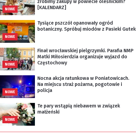
zrobimy zakupy w powiecie oleśnickim?
[KALENDARZ]
NOWE
Tysiące pszczół opanowały ogród
botaniczny. Spróbuj miodów z Pasieki Gutek
NOWE
Finał wrocławskiej pielgrzymki. Parafia NMP
Matki Miłosierdzia organizuje wyjazd do
Częstochowy
NOWE
Nocna akcja ratunkowa w Poniatowicach.
Na miejscu straż pożarna, pogotowie i
policja
NOWE
Te pary wstąpią niebawem w związek
małżeński
NOWE