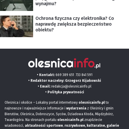
wynajmu?
Ochrona fizyczna czy elektronika? Co
naprawdę zwiększa bezpieczeństwo
obiektu?
• Kontakt:
669 389 651
733 841 591
• Redaktor naczelny: Grzegorz Kijakowski
• Email:
redakcja@olesnicainfo.pl
•
Polityka prywatności
Oleśnica i okolice – Lokalny portal internetowy
olesnicainfo.pl
to
najnowsze i najważniejsze informacje i
wydarzenia
z Oleśnicy i gmin
Bierutów, Oleśnica, Dobroszyce, Syców, Dziadowa Kłoda, Międzybórz,
Twardogóra. Na stronach portalu
olesnicainfo.pl
znajdziecie
wiadomości,
aktualności sportowe
,
rozrywkowe, kulturalne,
galerie